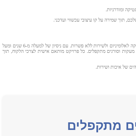
יקה ומודרניות.
ם, תוך שמירה על קו עיצובי עכשווי ועדכני.
חנוכה אלומיניום הוקמה על ידי אבי, מתוך חזון של מצוינות ואהבת המלאכה. כיום, העסק מנוהל על ידי שני אחים הממשיכים את דרכו עם אותה תשוקה לאלומיניום ולשירות ללא פשרות. עם ניסיון של למעלה מ-6 שנים ומעל
סורגים מתקפלים
. כל פרויקט מותאם אישית לצרכי הלקוח, תוך
ים של איכות ושירות.
ים מתקפלים